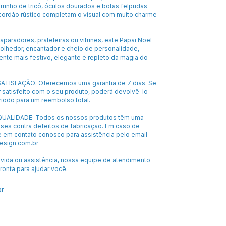
rrinho de tricô, óculos dourados e botas felpudas
ordão rústico completam o visual com muito charme
 aparadores, prateleiras ou vitrines, este Papai Noel
colhedor, encantador e cheio de personalidade,
nte mais festivo, elegante e repleto da magia do
ATISFAÇÃO: Oferecemos uma garantia de 7 dias. Se
 satisfeito com o seu produto, poderá devolvê-lo
riodo para um reembolso total.
UALIDADE: Todos os nossos produtos têm uma
eses contra defeitos de fabricação. Em caso de
e em contato conosco para assistência pelo email
sign.com.br
úvida ou assistência, nossa equipe de atendimento
pronta para ajudar você.
ar