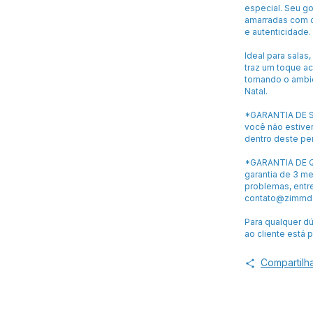
especial. Seu go
amarradas com c
e autenticidade.
Ideal para salas,
traz um toque a
tornando o ambie
Natal.
*GARANTIA DE S
você não estiver
dentro deste pe
*GARANTIA DE Q
garantia de 3 m
problemas, entr
contato@zimmde
Para qualquer d
ao cliente está 
Compartilh