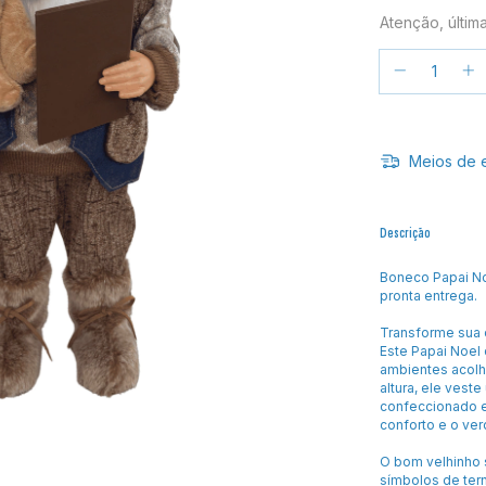
Atenção, últim
Meios de 
Descrição
Boneco Papai No
pronta entrega.
Transforme sua 
Este Papai Noel
ambientes acol
altura, ele vest
confeccionado e
conforto e o verd
O bom velhinho s
símbolos de ter