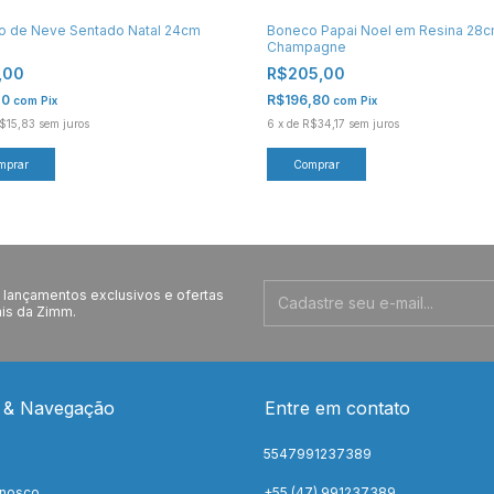
o de Neve Sentado Natal 24cm
Boneco Papai Noel em Resina 28
Champagne
,00
R$205,00
20
R$196,80
com
Pix
com
Pix
$15,83
sem juros
6
x
de
R$34,17
sem juros
lançamentos exclusivos e ofertas
is da Zimm.
 & Navegação
Entre em contato
5547991237389
onosco
+55 (47) 991237389