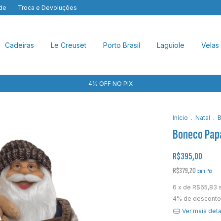
ade
Troca e Devoluções
Cadeiras
Le Creuset
Porto Brasil
Laguiole
Velas
4% OFF NO PIX
Início
.
Natal
.
B
Boneco Papa
R$395,00
R$379,20
com
Pix
6
x de
R$65,83
4% de desconto
Ver mais det