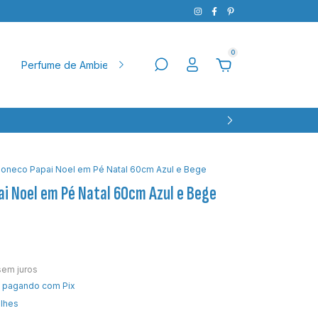
0
Perfume de Ambiente
Natal
Pet
Aparador
Ba
oneco Papai Noel em Pé Natal 60cm Azul e Bege
i Noel em Pé Natal 60cm Azul e Bege
sem juros
pagando com Pix
alhes