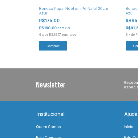
do Natal 60cm
Boneco Papai Noel em Pé Natal 30cm
Bonec
Azul
Azul
R$175,00
R$95
R$168,00
R$91,
com
Pix
6
x
de
R$29,17
sem juros
6
x
de
R
Newsletter
Receba 
especia
Institucional
Ajuda
Quem Somos
Início
Fale Conosco
Fale C