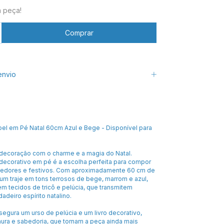
a peça!
envio
el em Pé Natal 60cm Azul e Bege - Disponível para
decoração com o charme e a magia do Natal.
 decorativo em pé é a escolha perfeita para compor
hedores e festivos. Com aproximadamente 60 cm de
e um traje em tons terrosos de bege, marrom e azul,
m tecidos de tricô e pelúcia, que transmitem
adeiro espírito natalino.
egura um urso de pelúcia e um livro decorativo,
nura e sabedoria, que tornam a peça ainda mais