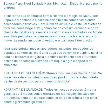
Boneco Papai Noel Sentado Natal 38cm Azul - Disponível para pronta
entrega.
Transforme sua decoração com o charme e a magia do Natal. Este
Papai Noel sentado é a escolha perfeita para compor ambientes
acolhedores e festivos. Com 38cm de altura, ele veste um suéter de
tricô nas cores bege e azul, combinando com um cachecol e gorro
cheios de detalhes que remetem à atmosfera encantadora do fim de
ano. Suas perninhas pendentes ficam posicionadas para baixo do
móvel, trazendo um toque divertido e encantador à decoração.
Ideal para enfeitar mesas, aparadores, estantes, recepções ou
espaços comerciais, ele é uma peça que transmite o espírito natalino
com delicadeza e elegância. Combina facilmente com diferentes
estilos de decoração, trazendo um toque alegre e especial ao
ambiente.
*GARANTIA DE SATISFAÇÃO: Oferecemos uma garantia de 7 dias. Se
você não estiver satisfeito com o seu produto, poderá devolvê-lo
dentro deste periodo para um reembolso total.
*GARANTIA DE QUALIDADE: Todos os nossos produtos têm uma
garantia de 3 meses contra defeitos de fabricação. Em caso de
problemas, entre em contato conosco para assistência pelo email
contato@zimmdesign.com.br