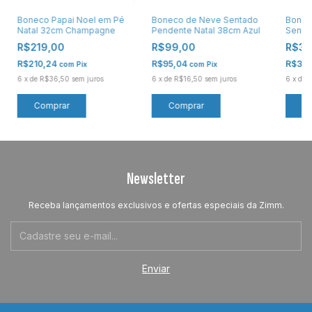
Boneco Papai Noel em Pé
Boneco de Neve Sentado
Bonec
Natal 32cm Champagne
Pendente Natal 38cm Azul
Senta
Marro
R$219,00
R$99,00
R$39
R$210,24
R$95,04
R$37
com
Pix
com
Pix
6
x
de
R$36,50
sem juros
6
x
de
R$16,50
sem juros
6
x
de
R
Newsletter
Receba lançamentos exclusivos e ofertas especiais da Zimm.