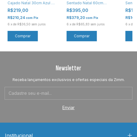
Cajado Natal 30cm Azul e
Sentado Natal 60cm
Senta
Champagne
Marrom e Vermelho
Cham
R$219,00
R$395,00
R$16
R$210,24
R$379,20
R$162
com
Pix
com
Pix
6
x
de
R$36,50
sem juros
6
x
de
R$65,83
sem juros
6
x
de
R
Newsletter
Receba lançamentos exclusivos e ofertas especiais da Zimm.
Institucional