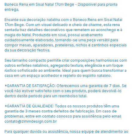
Boneco Rena em Sisal Natal 17cm Bege - Disponível para pronta
entrega.
Encante sua decoração natalina com o Boneco Rena em Sisal Natal
17cm Bege. Com um visual delicado e cheio de charme, esta rena
sentada traz detalhes decorativos que remetem ao aconchego e à
magia do Natal. Produzida em sisal, possui acabamento
cuidadosamente elaborado, tornando-se uma peça versátil para
compor mesas, aparadores, prateleiras, nichos e cantinhos especiais
da sua decoração festiva.
Seu tamanho compacto permite criar composições harmoniosas com
outros enfeites natalinos, agregando textura, elegância e um toque
rústico sofisticado ao ambiente. Ideal para quem busca transformar a
casa em um espaço acolhedor e repleto do espírito natalino.
*GARANTIA DE SATISFAÇÃO: Oferecemos uma garantia de 7 dias. Se
você não estiver satisfeito com o seu produto, poderá devolvê-lo
dentro deste periodo para um reembolso total.
*GARANTIA DE QUALIDADE: Todos os nossos produtos têm uma
garantia de 3 meses contra defeitos de fabricação. Em caso de
problemas, entre em contato conosco para assistência pelo email
contato@zimmdesign.com.br
Para qualquer dúvida ou assistência, nossa equipe de atendimento ao