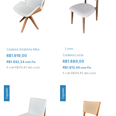
2 cores
Cadeira Giratória Alba
Cadeira Lucia
R$1.919,00
R$1.889,00
R$1.842,24
com
Pix
R$1.813,44
6
x
de
R$319,83
sem juros
com
Pix
6
x
de
R$314,83
sem juros
Esgotado
Esgotado