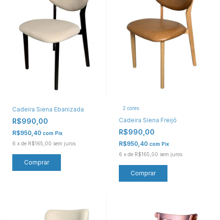
2 cores
Cadeira Siena Ebanizada
Cadeira Siena Freijó
R$990,00
R$990,00
R$950,40
com
Pix
R$950,40
6
x
de
R$165,00
sem juros
com
Pix
6
x
de
R$165,00
sem juros
Comprar
Comprar