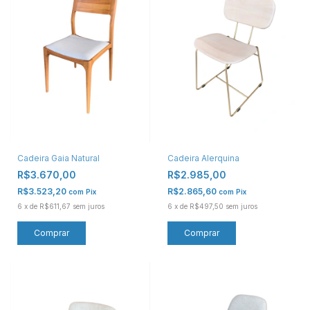
Cadeira Gaia Natural
Cadeira Alerquina
R$3.670,00
R$2.985,00
R$3.523,20
R$2.865,60
com
Pix
com
Pix
6
x
de
R$611,67
sem juros
6
x
de
R$497,50
sem juros
Comprar
Comprar