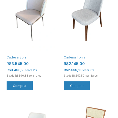
Cadeira Soiê
Cadeira Tonia
R$3.545,00
R$2.145,00
R$3.403,20
R$2.059,20
com
Pix
com
Pix
6
x
de
R$590,83
sem juros
6
x
de
R$357,50
sem juros
Comprar
Comprar