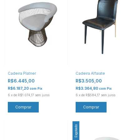
Cadeira Platner
Cadeira Alfaiate
R$6.445,00
R$3.505,00
R$6.187,20
R$3.364,80
com
Pix
com
Pix
6
x
de
R$1.074,17
sem juros
6
x
de
R$584,17
sem juros
Comprar
Esgotado