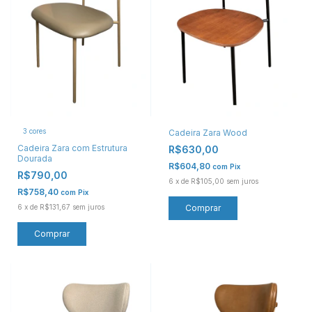
3 cores
Cadeira Zara Wood
Cadeira Zara com Estrutura
R$630,00
Dourada
R$604,80
com
Pix
R$790,00
6
x
de
R$105,00
sem juros
R$758,40
com
Pix
6
x
de
R$131,67
sem juros
Comprar