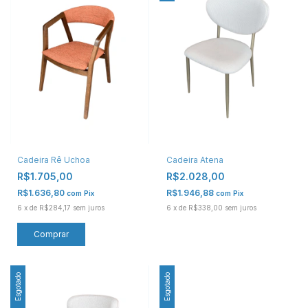
Cadeira Rê Uchoa
Cadeira Atena
R$1.705,00
R$2.028,00
R$1.636,80
R$1.946,88
com
Pix
com
Pix
6
x
de
R$284,17
sem juros
6
x
de
R$338,00
sem juros
Esgotado
Esgotado