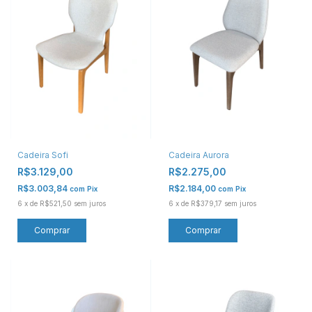
Cadeira Sofi
Cadeira Aurora
R$3.129,00
R$2.275,00
R$3.003,84
R$2.184,00
com
Pix
com
Pix
6
x
de
R$521,50
sem juros
6
x
de
R$379,17
sem juros
Comprar
Comprar