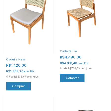
Cadeira Tiê
R$4.490,00
Cadeira New
R$4.310,40
com
Pix
R$1.420,00
6
x
de
R$748,33
sem juros
R$1.363,20
com
Pix
6
x
de
R$236,67
sem juros
Comprar
Comprar