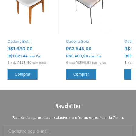
Cadeira Beth
Cadeira Soiê
Cadeir
R$1.689,00
R$3.545,00
R$6.
R$1.621,44
R$3.403,20
R$6.1
com
Pix
com
Pix
6
x
de
R$281,50
sem juros
6
x
de
R$590,83
sem juros
6
x
de
R
Comprar
Comprar
Newsletter
Receba lançamentos exclusivos e ofertas especiais da Zimm.