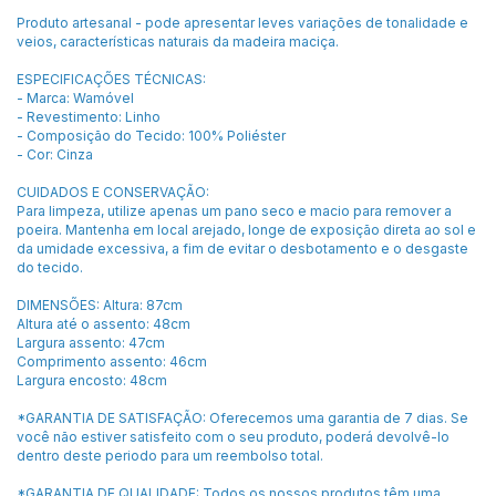
Produto artesanal - pode apresentar leves variações de tonalidade e
veios, características naturais da madeira maciça.
ESPECIFICAÇÕES TÉCNICAS:
- Marca: Wamóvel
- Revestimento: Linho
- Composição do Tecido: 100% Poliéster
- Cor: Cinza
CUIDADOS E CONSERVAÇÃO:
Para limpeza, utilize apenas um pano seco e macio para remover a
poeira. Mantenha em local arejado, longe de exposição direta ao sol e
da umidade excessiva, a fim de evitar o desbotamento e o desgaste
do tecido.
DIMENSÕES: Altura: 87cm
Altura até o assento: 48cm
Largura assento: 47cm
Comprimento assento: 46cm
Largura encosto: 48cm
*GARANTIA DE SATISFAÇÃO: Oferecemos uma garantia de 7 dias. Se
você não estiver satisfeito com o seu produto, poderá devolvê-lo
dentro deste periodo para um reembolso total.
*GARANTIA DE QUALIDADE: Todos os nossos produtos têm uma