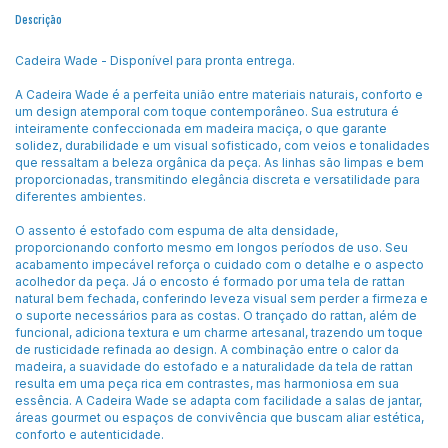
Descrição
Cadeira Wade - Disponível para pronta entrega.
A Cadeira Wade é a perfeita união entre materiais naturais, conforto e
um design atemporal com toque contemporâneo. Sua estrutura é
inteiramente confeccionada em madeira maciça, o que garante
solidez, durabilidade e um visual sofisticado, com veios e tonalidades
que ressaltam a beleza orgânica da peça. As linhas são limpas e bem
proporcionadas, transmitindo elegância discreta e versatilidade para
diferentes ambientes.
O assento é estofado com espuma de alta densidade,
proporcionando conforto mesmo em longos períodos de uso. Seu
acabamento impecável reforça o cuidado com o detalhe e o aspecto
acolhedor da peça. Já o encosto é formado por uma tela de rattan
natural bem fechada, conferindo leveza visual sem perder a firmeza e
o suporte necessários para as costas. O trançado do rattan, além de
funcional, adiciona textura e um charme artesanal, trazendo um toque
de rusticidade refinada ao design. A combinação entre o calor da
madeira, a suavidade do estofado e a naturalidade da tela de rattan
resulta em uma peça rica em contrastes, mas harmoniosa em sua
essência. A Cadeira Wade se adapta com facilidade a salas de jantar,
áreas gourmet ou espaços de convivência que buscam aliar estética,
conforto e autenticidade.