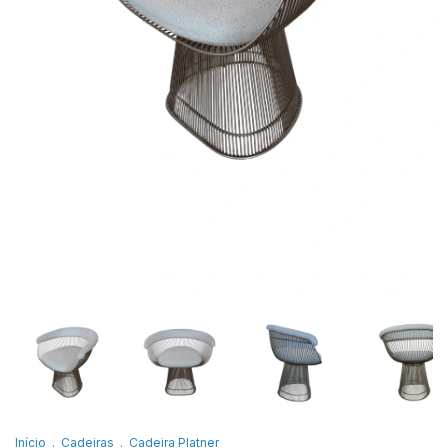
Início
.
Cadeiras
.
Cadeira Platner