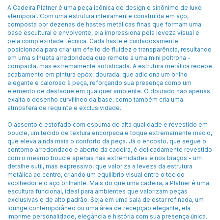
A Cadeira Platner é uma peça icônica de design e sinônimo de luxo
atemporal. Com uma estrutura inteiramente construída em aço,
composta por dezenas de hastes metálicas finas que formam uma
base escultural e envolvente, ela impressiona pela leveza visual e
pela complexidade técnica. Cada haste é cuidadosamente
posicionada para criar um efeito de fluidez e transparência, resultando
em uma silhueta arredondada que remete a uma mini poltrona -
compacta, mas extremamente sofisticada. A estrutura metálica recebe
acabamento em pintura epóxi dourada, que adiciona um brilho
elegante e caloroso à peça, reforçando sua presença como um
elemento de destaque em qualquer ambiente. O dourado não apenas
exalta o desenho curvilíneo da base, como também cria uma
atmosfera de requinte e exclusividade.
O assento é estofado com espuma de alta qualidade e revestido em
boucle, um tecido de textura encorpada e toque extremamente macio,
que eleva ainda mais o conforto da peça. Já o encosto, que segue o
contorno arredondado e aberto da cadeira, é delicadamente revestido
com o mesmo boucle apenas nas extremidades e nos braços - um
detalhe sutil, mas expressivo, que valoriza a leveza da estrutura
metálica ao centro, criando um equilíbrio visual entre o tecido
acolhedor e o aço brilhante. Mais do que uma cadeira, a Platner é uma
escultura funcional, ideal para ambientes que valorizam peças
exclusivas e de alto padrão. Seja em uma sala de estar refinada, um
lounge contemporâneo ou uma área de recepção elegante, ela
imprime personalidade, elegância e história com sua presença única.