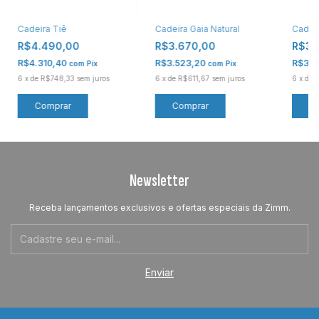
Cadeira Tiê
Cadeira Gaia Natural
Cadeir
R$4.490,00
R$3.670,00
R$3.
R$4.310,40
R$3.523,20
R$3.3
com
Pix
com
Pix
6
x
de
R$748,33
sem juros
6
x
de
R$611,67
sem juros
6
x
de
R
Comprar
Comprar
C
Newsletter
Receba lançamentos exclusivos e ofertas especiais da Zimm.