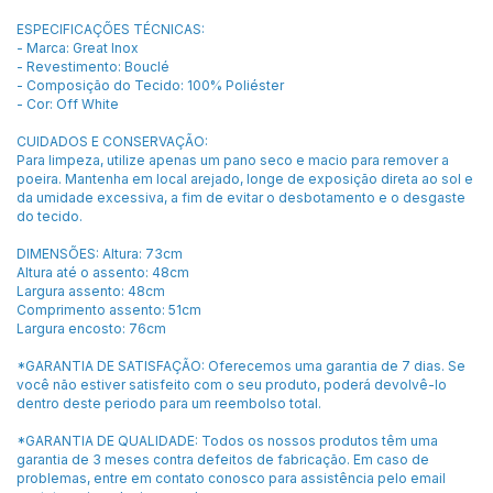
ESPECIFICAÇÕES TÉCNICAS:
- Marca: Great Inox
- Revestimento: Bouclé
- Composição do Tecido: 100% Poliéster
- Cor: Off White
CUIDADOS E CONSERVAÇÃO:
Para limpeza, utilize apenas um pano seco e macio para remover a
poeira. Mantenha em local arejado, longe de exposição direta ao sol e
da umidade excessiva, a fim de evitar o desbotamento e o desgaste
do tecido.
DIMENSÕES: Altura: 73cm
Altura até o assento: 48cm
Largura assento: 48cm
Comprimento assento: 51cm
Largura encosto: 76cm
*GARANTIA DE SATISFAÇÃO: Oferecemos uma garantia de 7 dias. Se
você não estiver satisfeito com o seu produto, poderá devolvê-lo
dentro deste periodo para um reembolso total.
*GARANTIA DE QUALIDADE: Todos os nossos produtos têm uma
garantia de 3 meses contra defeitos de fabricação. Em caso de
problemas, entre em contato conosco para assistência pelo email