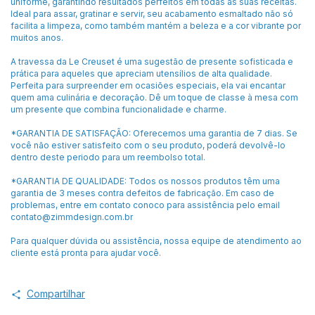
uniforme, garantindo resultados perfeitos em todas as suas receitas.
Ideal para assar, gratinar e servir, seu acabamento esmaltado não só
facilita a limpeza, como também mantém a beleza e a cor vibrante por
muitos anos.
A travessa da Le Creuset é uma sugestão de presente sofisticada e
prática para aqueles que apreciam utensílios de alta qualidade.
Perfeita para surpreender em ocasiões especiais, ela vai encantar
quem ama culinária e decoração. Dê um toque de classe à mesa com
um presente que combina funcionalidade e charme.
*GARANTIA DE SATISFAÇÃO: Oferecemos uma garantia de 7 dias. Se
você não estiver satisfeito com o seu produto, poderá devolvê-lo
dentro deste periodo para um reembolso total.
*GARANTIA DE QUALIDADE: Todos os nossos produtos têm uma
garantia de 3 meses contra defeitos de fabricação. Em caso de
problemas, entre em contato conoco para assistência pelo email
contato@zimmdesign.com.br
Para qualquer dúvida ou assistência, nossa equipe de atendimento ao
cliente está pronta para ajudar você.
Compartilhar