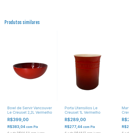
Produtos similares
Bowl de Servir Vancouver
Porta Utensilios Le
Mantei
Le Creuset 2,2L Vermelho
Creuset 1L Vermelho
Creus
R$399,00
R$289,00
R$28
R$383,04
R$277,44
R$27
com
Pix
com
Pix
6
x
de
R$66,50
sem juros
6
x
de
R$48,17
sem juros
6
x
de
R