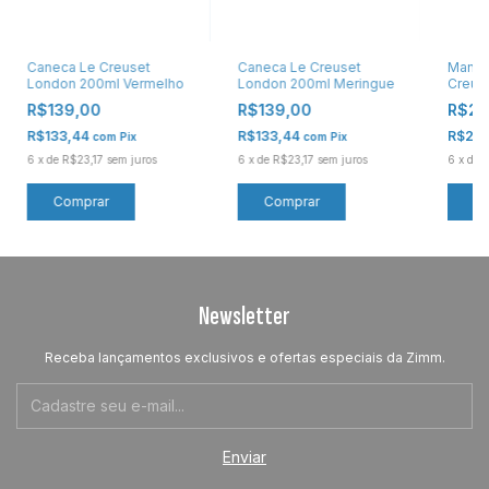
Mantei
Caneca Le Creuset
Caneca Le Creuset
Creuse
London 200ml Vermelho
London 200ml Meringue
R$28
R$139,00
R$139,00
R$27
R$133,44
R$133,44
com
Pix
com
Pix
6
x
de
R
6
x
de
R$23,17
sem juros
6
x
de
R$23,17
sem juros
Newsletter
Receba lançamentos exclusivos e ofertas especiais da Zimm.