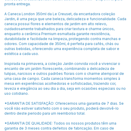
pronta entrega.
A Caneca London 350ml da Le Creuset, da encantadora coleção
Jardin, é uma peça que une beleza, delicadeza e funcionalidade. Cada
caneca possui flores e elementos de jardim em alto relevo,
cuidadosamente trabalhados para criar textura e charme únicos,
enquanto a cerâmica Premium esmaltada garante resistência,
durabilidade e facilidade na limpeza, protegendo contra manchas e
odores. Com capacidade de 350ml, é perfeita para cafés, chás ou
outras bebidas, oferecendo uma experiência completa de sabor e
estética a cada uso.
Inspirada na primavera, a coleção Jardin convida você a vivenciar o
encanto de um jardim florescente, combinando a delicadeza de
tulipas, narcisos e outros padrões florais com o charme atemporal de
uma casa de campo. Cada caneca transforma momentos simples à
mesa em experiências acolhedoras e sofisticadas, trazendo cor,
leveza e elegância ao seu dia a dia, seja em ocasiões especiais ou no
uso cotidiano.
*GARANTIA DE SATISFAÇÃO: Oferecemos uma garantia de 7 dias. Se
você não estiver satisfeito com o seu produto, poderá devolvê-lo
dentro deste periodo para um reembolso total.
*GARANTIA DE QUALIDADE: Todos os nossos produtos têm uma
garantia de 3 meses contra defeitos de fabricação. Em caso de