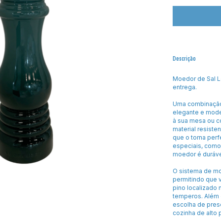
Descrição
Moedor de Sal Le
entrega.
Uma combinação 
elegante e moder
à sua mesa ou co
material resiste
que o torna perf
especiais, como 
moedor é duráv
O sistema de mo
permitindo que 
pino localizado
temperos. Além 
escolha de pres
cozinha de alto 