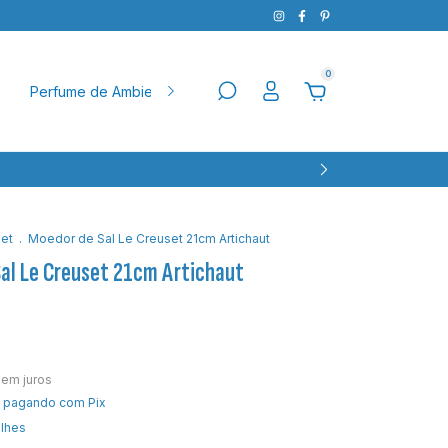
0
Perfume de Ambiente
Natal
Pet
Aparador
Ba
et
.
Moedor de Sal Le Creuset 21cm Artichaut
al Le Creuset 21cm Artichaut
sem juros
pagando com Pix
alhes