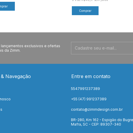
lançamentos exclusivos e ofertas
is da Zimm.
 & Navegação
Entre em contato
5547991237389
onosco
+55 (47) 991237389
os
contato@zimmdesign.com.br
BR-280, Km 162 - Espigão do Bugre
Mafra, SC - CEP: 89307-340