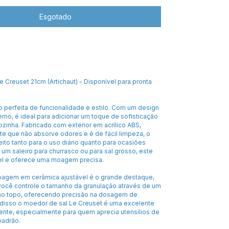
 Creuset 21cm (Artichaut) - Disponível para pronta
perfeita de funcionalidade e estilo. Com um design
no, é ideal para adicionar um toque de sofisticação
zinha. Fabricado com exterior em acrílico ABS,
nte que não absorve odores e é de fácil limpeza, o
eito tanto para o uso diário quanto para ocasiões
um saleiro para churrasco ou para sal grosso, este
el e oferece uma moagem precisa.
agem em cerâmica ajustável é o grande destaque,
você controle o tamanho da granulação através de um
 no topo, oferecendo precisão na dosagem de
disso o moedor de sal Le Creuset é uma excelente
ente, especialmente para quem aprecia utensílios de
padrão.