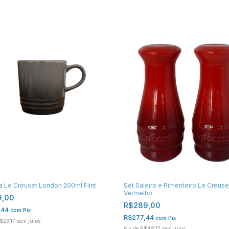
Set Saleiro e Pimenteiro Le Creuse
 Le Creuset London 200ml Flint
Vermelho
9,00
R$289,00
,44
com
Pix
R$277,44
com
Pix
$23,17
sem juros
6
x
de
R$48,17
sem juros