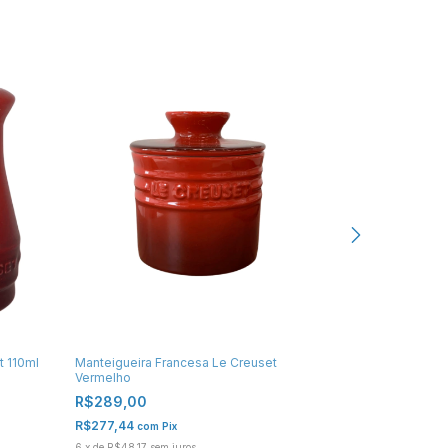
t 110ml
Manteigueira Francesa Le Creuset
Bowl de Servir 
Vermelho
Vermelho
R$289,00
R$399,00
R$277,44
R$383,04
com
Pix
com
6
x
de
R$48,17
sem juros
6
x
de
R$66,50
se