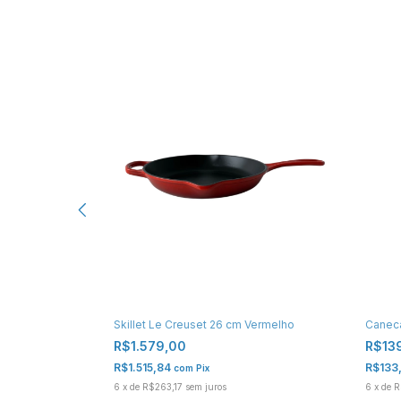
Le Creuset 110ml
Skillet Le Creuset 26 cm Vermelho
Caneca
R$1.579,00
R$13
R$1.515,84
R$133
com
Pix
6
x
de
R$263,17
sem juros
6
x
de
R