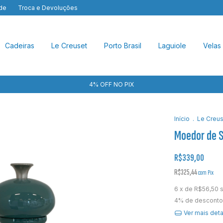
ade
Troca e Devoluções
Cadeiras
Le Creuset
Porto Brasil
Laguiole
Velas
4% OFF NO PIX
Início
.
Le Creus
Moedor de S
R$339,00
R$325,44
com
Pix
6
x de
R$56,50
4% de desconto
Ver mais det