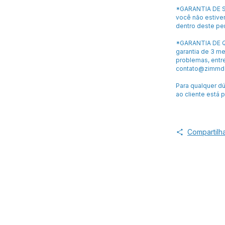
*GARANTIA DE S
você não estiver
dentro deste pe
*GARANTIA DE Q
garantia de 3 m
problemas, entr
contato@zimmde
Para qualquer d
ao cliente está 
Compartilh