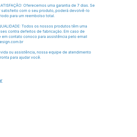
ATISFAÇÃO: Oferecemos uma garantia de 7 dias. Se
 satisfeito com o seu produto, poderá devolvê-lo
riodo para um reembolso total.
UALIDADE: Todos os nossos produtos têm uma
eses contra defeitos de fabricação. Em caso de
e em contato conoco para assistência pelo email
sign.com.br
úvida ou assistência, nossa equipe de atendimento
pronta para ajudar você.
ar