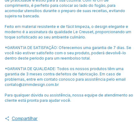
de praticidade e estilo para a sua cozinha. Com 16 cm de
comprimento, é perfeito para colocar ao lado do fogão, para
acomodar utensílios durante o preparo de suas receitas, evitando
sujeira na bancada.
Feito em material resistente e de fácil limpeza, o design elegante e
moderno é a assinatura da qualidade Le Creuset, proporcionando um
toque sofisticado ao seu ambiente culinário.
*GARANTIA DE SATISFAÇÃO: Oferecemos uma garantia de 7 dias. Se
você não estiver satisfeito com o seu produto, poderá devolvê-lo
dentro deste periodo para um reembolso total.
*GARANTIA DE QUALIDADE: Todos os nossos produtos têm uma
garantia de 3 meses contra defeitos de fabricação. Em caso de
problemas, entre em contato conosco para assistência pelo email
contato@zimmdesign.com.br
Para qualquer dúvida ou assistência, nossa equipe de atendimento ao
cliente está pronta para ajudar você.
Compartilhar