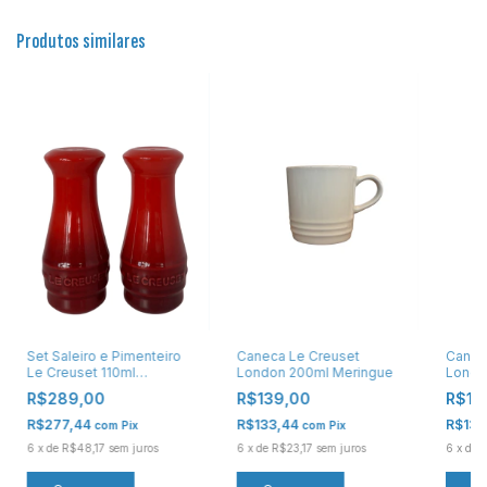
Produtos similares
Set Saleiro e Pimenteiro
Caneca Le Creuset
Canec
Le Creuset 110ml
London 200ml Meringue
Londo
Vermelho
R$289,00
R$139,00
R$13
R$277,44
R$133,44
R$133
com
Pix
com
Pix
6
x
de
R$48,17
sem juros
6
x
de
R$23,17
sem juros
6
x
de
R