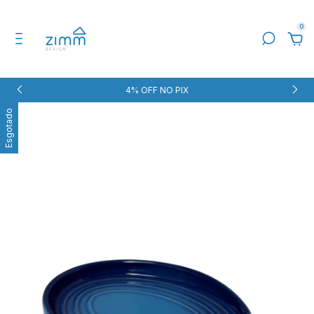
0
4% OFF NO PIX
Esgotado