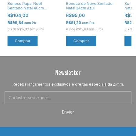
Boneco Papai Noel
Boneco de Neve Sentado
Bonec
Sentado Natal 40cm
Natal 24cm Azul
Natal
Xadrez Vermelho
R$104,00
R$95,00
R$21
R$99,84
R$91,20
R$210
com
Pix
com
Pix
6
x
de
R$17,33
sem juros
6
x
de
R$15,83
sem juros
6
x
de
R
Newsletter
Receba lançamentos exclusivos e ofertas especiais da Zimm.