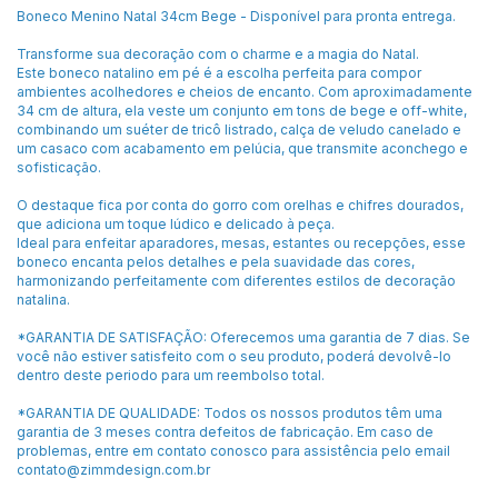
Boneco Menino Natal 34cm Bege - Disponível para pronta entrega.
Transforme sua decoração com o charme e a magia do Natal.
Este boneco natalino em pé é a escolha perfeita para compor
ambientes acolhedores e cheios de encanto. Com aproximadamente
34 cm de altura, ela veste um conjunto em tons de bege e off-white,
combinando um suéter de tricô listrado, calça de veludo canelado e
um casaco com acabamento em pelúcia, que transmite aconchego e
sofisticação.
O destaque fica por conta do gorro com orelhas e chifres dourados,
que adiciona um toque lúdico e delicado à peça.
Ideal para enfeitar aparadores, mesas, estantes ou recepções, esse
boneco encanta pelos detalhes e pela suavidade das cores,
harmonizando perfeitamente com diferentes estilos de decoração
natalina.
*GARANTIA DE SATISFAÇÃO: Oferecemos uma garantia de 7 dias. Se
você não estiver satisfeito com o seu produto, poderá devolvê-lo
dentro deste periodo para um reembolso total.
*GARANTIA DE QUALIDADE: Todos os nossos produtos têm uma
garantia de 3 meses contra defeitos de fabricação. Em caso de
problemas, entre em contato conosco para assistência pelo email
contato@zimmdesign.com.br