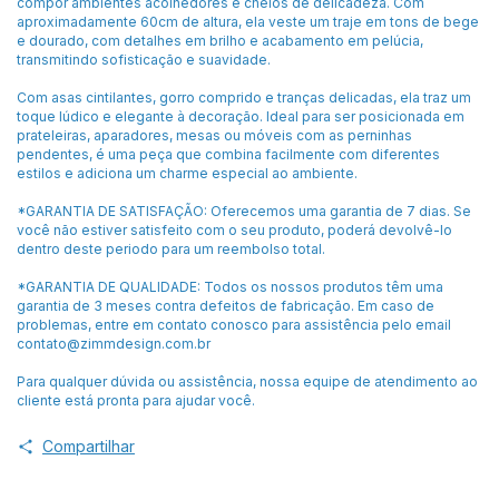
compor ambientes acolhedores e cheios de delicadeza. Com
aproximadamente 60cm de altura, ela veste um traje em tons de bege
e dourado, com detalhes em brilho e acabamento em pelúcia,
transmitindo sofisticação e suavidade.
Com asas cintilantes, gorro comprido e tranças delicadas, ela traz um
toque lúdico e elegante à decoração. Ideal para ser posicionada em
prateleiras, aparadores, mesas ou móveis com as perninhas
pendentes, é uma peça que combina facilmente com diferentes
estilos e adiciona um charme especial ao ambiente.
*GARANTIA DE SATISFAÇÃO: Oferecemos uma garantia de 7 dias. Se
você não estiver satisfeito com o seu produto, poderá devolvê-lo
dentro deste periodo para um reembolso total.
*GARANTIA DE QUALIDADE: Todos os nossos produtos têm uma
garantia de 3 meses contra defeitos de fabricação. Em caso de
problemas, entre em contato conosco para assistência pelo email
contato@zimmdesign.com.br
Para qualquer dúvida ou assistência, nossa equipe de atendimento ao
cliente está pronta para ajudar você.
Compartilhar