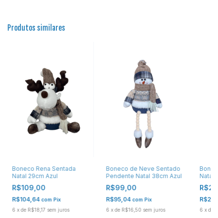
Produtos similares
Boneco Rena Sentada
Boneco de Neve Sentado
Bonec
Natal 29cm Azul
Pendente Natal 38cm Azul
Natal
R$109,00
R$99,00
R$21
R$104,64
R$95,04
R$210
com
Pix
com
Pix
6
x
de
R$18,17
sem juros
6
x
de
R$16,50
sem juros
6
x
de
R