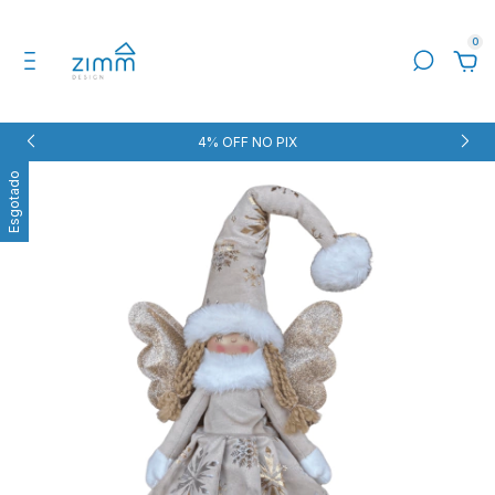
0
4% OFF NO PIX
Esgotado