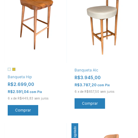
Banqueta Alc
Banqueta Hip
R$3.945,00
R$2.699,00
R$3.787,20
com
Pix
R$2.591,04
6
x
de
R$657,50
sem juros
com
Pix
6
x
de
R$449,83
sem juros
Comprar
Comprar
Esgotado