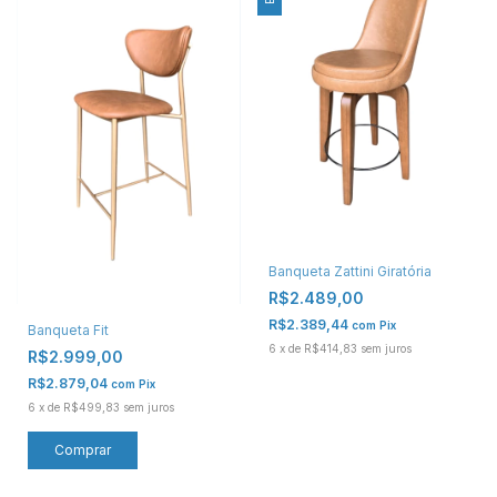
Banqueta Zattini Giratória
R$2.489,00
R$2.389,44
com
Pix
Banqueta Fit
6
x
de
R$414,83
sem juros
R$2.999,00
R$2.879,04
com
Pix
6
x
de
R$499,83
sem juros
Comprar