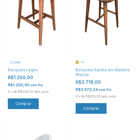
+1
2 cores
Banqueta Samba em Madeira
Banqueta Legno
Maciça
R$1.250,00
R$3.719,00
R$1.200,00
com
Pix
R$3.570,24
com
Pix
6
x
de
R$208,33
sem juros
6
x
de
R$619,83
sem juros
Comprar
Comprar