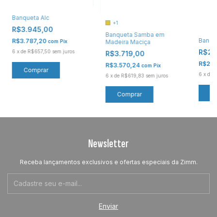
Banqueta Alc
+1
R$3.945,00
Banqueta Samba em
Banque
R$3.787,20
Madeira Maciça
com
Pix
R$2.
6
x
de
R$657,50
sem juros
R$3.719,00
R$2.8
R$3.570,24
com
Pix
Comprar
6
x
de
6
x
de
R$619,83
sem juros
C
Comprar
Newsletter
Receba lançamentos exclusivos e ofertas especiais da Zimm.