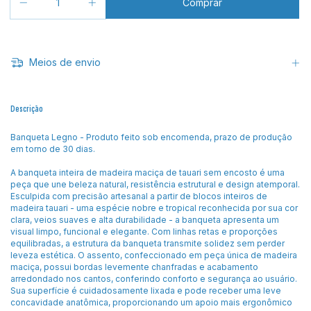
Meios de envio
Descrição
Banqueta Legno - Produto feito sob encomenda, prazo de produção
em torno de 30 dias.
A banqueta inteira de madeira maciça de tauari sem encosto é uma
peça que une beleza natural, resistência estrutural e design atemporal.
Esculpida com precisão artesanal a partir de blocos inteiros de
madeira tauari - uma espécie nobre e tropical reconhecida por sua cor
clara, veios suaves e alta durabilidade - a banqueta apresenta um
visual limpo, funcional e elegante. Com linhas retas e proporções
equilibradas, a estrutura da banqueta transmite solidez sem perder
leveza estética. O assento, confeccionado em peça única de madeira
maciça, possui bordas levemente chanfradas e acabamento
arredondado nos cantos, conferindo conforto e segurança ao usuário.
Sua superfície é cuidadosamente lixada e pode receber uma leve
concavidade anatômica, proporcionando um apoio mais ergonômico