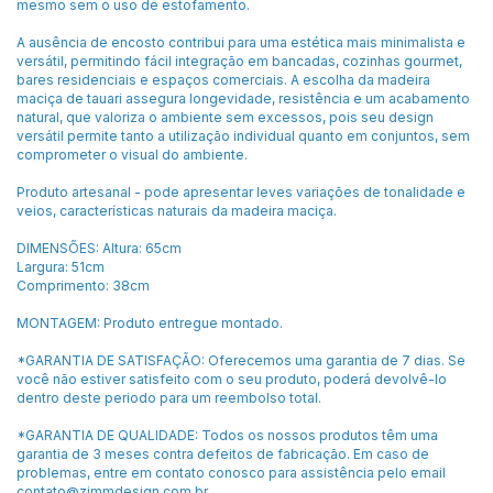
mesmo sem o uso de estofamento.
A ausência de encosto contribui para uma estética mais minimalista e
versátil, permitindo fácil integração em bancadas, cozinhas gourmet,
bares residenciais e espaços comerciais. A escolha da madeira
maciça de tauari assegura longevidade, resistência e um acabamento
natural, que valoriza o ambiente sem excessos, pois seu design
versátil permite tanto a utilização individual quanto em conjuntos, sem
comprometer o visual do ambiente.
Produto artesanal - pode apresentar leves variações de tonalidade e
veios, características naturais da madeira maciça.
DIMENSÕES: Altura: 65cm
Largura: 51cm
Comprimento: 38cm
MONTAGEM: Produto entregue montado.
*GARANTIA DE SATISFAÇÃO: Oferecemos uma garantia de 7 dias. Se
você não estiver satisfeito com o seu produto, poderá devolvê-lo
dentro deste periodo para um reembolso total.
*GARANTIA DE QUALIDADE: Todos os nossos produtos têm uma
garantia de 3 meses contra defeitos de fabricação. Em caso de
problemas, entre em contato conosco para assistência pelo email
contato@zimmdesign.com.br