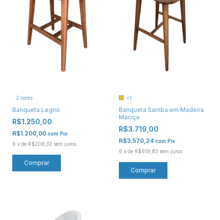
+1
2 cores
Banqueta Samba em Madeira
Banqueta Legno
Maciça
R$1.250,00
R$3.719,00
R$1.200,00
com
Pix
R$3.570,24
com
Pix
6
x
de
R$208,33
sem juros
6
x
de
R$619,83
sem juros
Comprar
Comprar