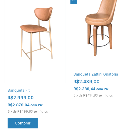
Banqueta Zattini Giratória
R$2.489,00
R$2.389,44
com
Pix
Banqueta Fit
6
x
de
R$414,83
sem juros
R$2.999,00
R$2.879,04
com
Pix
6
x
de
R$499,83
sem juros
Comprar