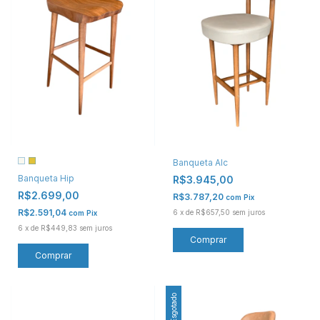
Banqueta Alc
Banqueta Hip
R$3.945,00
R$2.699,00
R$3.787,20
com
Pix
R$2.591,04
6
x
de
R$657,50
sem juros
com
Pix
6
x
de
R$449,83
sem juros
Comprar
Comprar
Esgotado