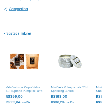
Compartilhar
Produtos similares
Vela Voluspa Copo Vidro
Mini Vela Voluspa Lata 25H
Mini V
60H Spiced Pumpkin Latte
Sparkling Cuvee
Cherry
R$399,00
R$168,00
R$16
R$383,04
R$161,28
R$161
com
Pix
com
Pix