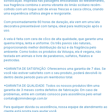
sofisticação. Inspirada nas paisagens ensolaradas do Mediterrâneo,
sua fragrância combina o aroma vibrante do limão siciliano recém-
colhido com um toque sutil de ervas frescas e casca cítrica, criando
uma experiência olfativa alegre e revigorante.
Com proximadamente 60 horas de duração, ela vem em uma lata
decorativa presenteável com tampa, ideal para reutilização após o
uso.
A vela é feita com cera de côco de alta qualidade, que garante uma
queima limpa, lenta e uniforme. Os três pavios são naturais,
proporcionando melhor distribuição da luz e da fragrância pelo
ambiente. Como todos os produtos da Voluspa, ela é vegana, não
testada em animais e livre de parabenos, sulfatos, ftalatos e
pesticidas.
*GARANTIA DE SATISFAÇÃO: Oferecemos uma garantia de 7 dias. Se
você não estiver satisfeito com o seu produto, poderá devolvê-lo
dentro deste periodo para um reembolso total.
*GARANTIA DE QUALIDADE: Todos os nossos produtos têm uma
garantia de 3 meses contra defeitos de fabricação. Em caso de
problemas, entre em contato consoco para assistência pelo email
contato@zimmdesign.com.br
Para qualquer dúvida ou assistência, nossa equipe de atendimento ao
cliente está pronta para ajudar você.