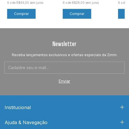
6
x
de
R$66,50
sem juros
6
x
de
R$28,00
sem juros
6
x
de
Newsletter
Receba lançamentos exclusivos e ofertas especiais da Zimm.
Institucional
Ajuda & Navegação