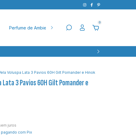
0
Perfume de Ambiente
Natal
Pet
Aparador
Ba
Vela Voluspa Lata 3 Pavios 60H Gilt Pomander e Hinok
a Lata 3 Pavios 60H Gilt Pomander e
sem juros
pagando com Pix