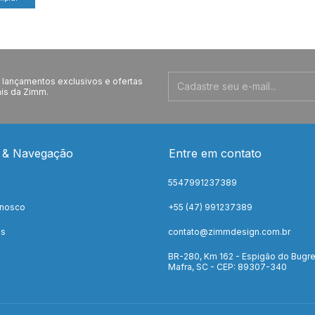
lançamentos exclusivos e ofertas
is da Zimm.
 & Navegação
Entre em contato
5547991237389
onosco
+55 (47) 991237389
os
contato@zimmdesign.com.br
BR-280, Km 162 - Espigão do Bugre
Mafra, SC - CEP: 89307-340