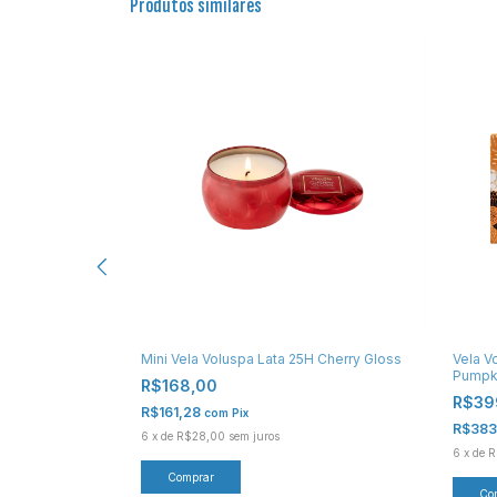
Produtos similares
s 60H Panjore
Mini Vela Voluspa Lata 25H Cherry Gloss
Vela V
Pumpki
R$168,00
R$39
R$161,28
com
Pix
R$383
6
x
de
R$28,00
sem juros
6
x
de
R