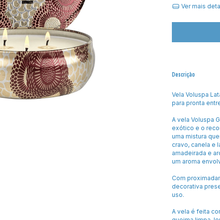
Ver mais det
Descrição
Vela Voluspa Lat
para pronta entr
A vela Voluspa G
exótico e o reco
uma mistura quen
cravo, canela e 
amadeirada e aro
um aroma envolv
Com proximadame
decorativa prese
uso.
A vela é feita c
queima limpa, le