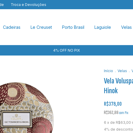
ade
Troca e Devoluções
Cadeiras
Le Creuset
Porto Brasil
Laguiole
Velas
4% OFF NO PIX
Início
.
Velas
.
Vela Volusp
Hinok
R$378,00
R$362,88
com
Pix
6
x de
R$63,00
4% de desconto