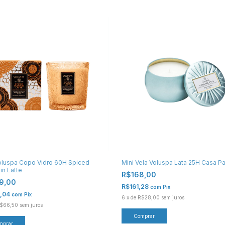
oluspa Copo Vidro 60H Spiced
Mini Vela Voluspa Lata 25H Casa Pa
n Latte
R$168,00
9,00
R$161,28
com
Pix
,04
com
Pix
6
x
de
R$28,00
sem juros
$66,50
sem juros