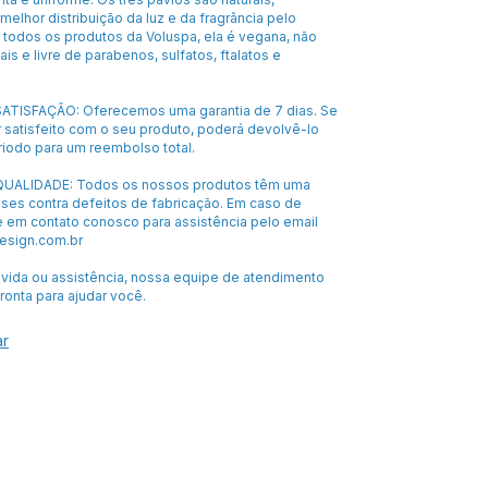
elhor distribuição da luz e da fragrância pelo
todos os produtos da Voluspa, ela é vegana, não
is e livre de parabenos, sulfatos, ftalatos e
ATISFAÇÃO: Oferecemos uma garantia de 7 dias. Se
 satisfeito com o seu produto, poderá devolvê-lo
riodo para um reembolso total.
UALIDADE: Todos os nossos produtos têm uma
eses contra defeitos de fabricação. Em caso de
e em contato conosco para assistência pelo email
sign.com.br
úvida ou assistência, nossa equipe de atendimento
pronta para ajudar você.
ar