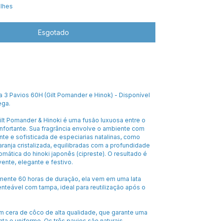
alhes
a 3 Pavios 60H (Gilt Pomander e Hinok) - Disponível
ega.
ilt Pomander & Hinoki é uma fusão luxuosa entre o
nfortante. Sua fragrância envolve o ambiente com
te e sofisticada de especiarias natalinas, como
laranja cristalizada, equilibradas com a profundidade
mática do hinoki japonês (cipreste). O resultado é
ente, elegante e festivo.
nte 60 horas de duração, ela vem em uma lata
nteável com tampa, ideal para reutilização após o
om cera de côco de alta qualidade, que garante uma
nta e uniforme. Os três pavios são naturais,