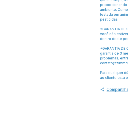
proporcionando m
ambiente. Como 
testada em anima
pesticidas.
*GARANTIA DE S
você não estiver
dentro deste pe
*GARANTIA DE Q
garantia de 3 m
problemas, entr
contato@zimmde
Para qualquer d
ao cliente está 
Compartilh