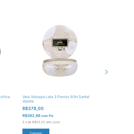
cifica
Vela Voluspa Lata 3 Pavios 60H Santal
Mini Vela Volus
Vanille
Cuvee
R$378,00
R$168,00
R$362,88
R$161,28
com
Pix
com
Pi
6
x
de
R$63,00
sem juros
6
x
de
R$28,00
se