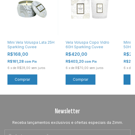
Mini Vela Voluspa Lata 25H
Vela Voluspa Copo Vidro
Mini V
Sparkling Cuvee
60H Sparkling Cuvee
50H S
R$168,00
R$420,00
R$28
R$161,28
R$403,20
R$27
com
Pix
com
Pix
6
x
de
R$28,00
sem juros
6
x
de
R$70,00
sem juros
6
x
de
Newsletter
Receba lançamentos exclusivos e ofertas especiais da Zimm.