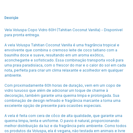
Descrição
Vela Voluspa Copo Vidro 60H (Tahitian Coconut Vanilla) - Disponível
para pronta entrega.
A vela Voluspa Tahitian Coconut Vanilla é uma fragrância tropical e
envolvente que combina o cremoso leite de coco taitiano com a
baunilha doce e suave, resultando em um aroma exótico,
aconchegante e sofisticado. Essa combinação transporta você para
uma praia paradisíaca, com o frescor do mar e o calor do sol em cada
nota, perfeita para criar um clima relaxante e acolhedor em qualquer
ambiente.
Com proximadamente 60h horas de duração, vem em um copo de
vidro luxuoso que além de adicionar um toque de charme à
decoração, também garante uma queima limpa e prolongada. Sua
combinação de design refinado e fragrância marcante a torna uma
excelente opção de presente para ocasiões especiais.
A vela é feita com cera de côco de alta qualidade, que garante uma
queima limpa, lenta e uniforme. O pavio é natural, proporcionando
melhor distribuição da luz e da fragrância pelo ambiente. Como todos
os produtos da Voluspa, ela é vegana, não testada em animais e livre