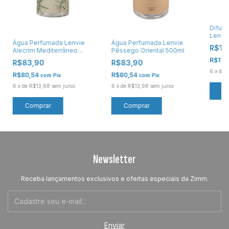
Difus
Lenvie
Água Perfumada Lenvie
Água Perfumada Lenvie
Night
R$17
Alecrim Mediterrâneo
Pêssego Oriental 500ml
500ml
R$172
R$83,90
R$83,90
6
x
de
R$80,54
R$80,54
com
Pix
com
Pix
6
x
de
R$13,98
sem juros
6
x
de
R$13,98
sem juros
Newsletter
Receba lançamentos exclusivos e ofertas especiais da Zimm.