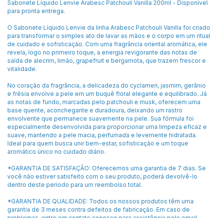
Sabonete Líquido Lenvie Arabesc Patchouli Vanilla 200ml - Disponível
para pronta entrega.
O Sabonete Líquido Lenvie da linha Arabesc Patchouli Vanilla foi criado
para transformar o simples ato de lavar as mãos e o corpo em um ritual
de cuidado e sofisticação. Com uma fragrância oriental aromática, ele
revela, logo no primeiro toque, a energia revigorante das notas de
saída de alecrim, limão, grapefruit e bergamota, que trazem frescor e
vitalidade.
No coração da fragrância, a delicadeza do cyclamen, jasmim, gerânio
e frésia envolve a pele em um buquê floral elegante e equilibrado. Já
as notas de fundo, marcadas pelo patchouli e musk, oferecem uma
base quente, aconchegante e duradoura, deixando um rastro
envolvente que permanece suavemente na pele. Sua fórmula foi
especialmente desenvolvida para proporcionar uma limpeza eficaz e
suave, mantendo a pele macia, perfumada e levemente hidratada.
Ideal para quem busca unir bem-estar, sofisticação e um toque
aromático único no cuidado diário.
*GARANTIA DE SATISFAÇÃO: Oferecemos uma garantia de 7 dias. Se
você não estiver satisfeito com o seu produto, poderá devolvê-lo
dentro deste periodo para um reembolso total.
*GARANTIA DE QUALIDADE: Todos os nossos produtos têm uma
garantia de 3 meses contra defeitos de fabricação. Em caso de
problemas, entre em contato conosco para assistência pelo email