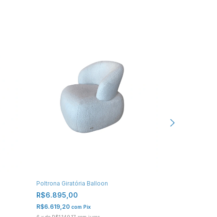
Poltrona Giratória Balloon
Poltrona Anita
R$6.895,00
R$1.329,00
R$6.619,20
R$1.275,84
com
Pix
co