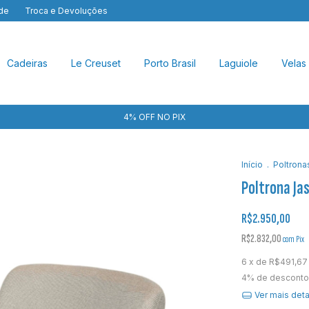
ade
Troca e Devoluções
Cadeiras
Le Creuset
Porto Brasil
Laguiole
Velas
4% OFF NO PIX
Início
.
Poltrona
Poltrona Ja
R$2.950,00
R$2.832,00
com
Pix
6
x de
R$491,67
4% de desconto
Ver mais det