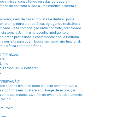
mo clínicas, consultórios ou salas de espera -
andam conforto aliado a uma estética discreta e
rbono, além de trazer robustez estrutural, pode
nto em pintura eletrostática, agregando resistência
ticado. Essa composição entre conforto, praticidade
ista torna a Jarmin uma escolha inteligente e
ambientes profissionais contemporâneos. A Poltrona
ha perfeita para quem busca um mobiliário funcional,
om estética contemporânea.
S TÉCNICAS:
are
 Linho
 Tecido: 100% Poliéster
o
ONSERVAÇÃO:
tilize apenas um pano seco e macio para remover a
 a poltrona em local arejado, longe de exposição
da umidade excessiva, a fim de evitar o desbotamento
 tecido.
ra: 75cm
60cm