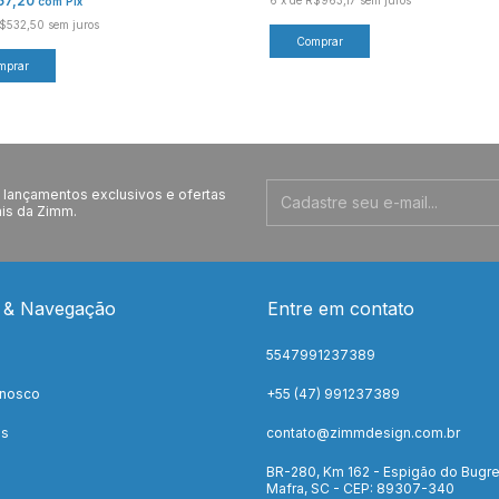
67,20
6
x
de
R$963,17
sem juros
com
Pix
$532,50
sem juros
Comprar
mprar
lançamentos exclusivos e ofertas
is da Zimm.
 & Navegação
Entre em contato
5547991237389
onosco
+55 (47) 991237389
os
contato@zimmdesign.com.br
BR-280, Km 162 - Espigão do Bugre
Mafra, SC - CEP: 89307-340