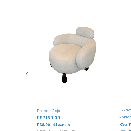
2 core
Poltrona Bojo
Poltro
R$7.189,00
R$3.
R$6.901,44
com
Pix