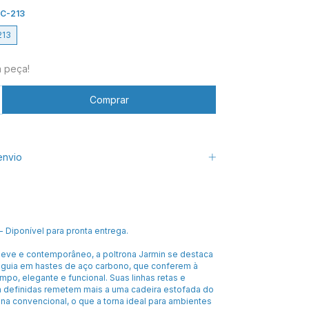
 C-213
213
a peça!
envio
- Diponível para pronta entrega.
eve e contemporâneo, a poltrona Jarmin se destaca
esguia em hastes de aço carbono, que conferem à
impo, elegante e funcional. Suas linhas retas e
definidas remetem mais a uma cadeira estofada do
na convencional, o que a torna ideal para ambientes