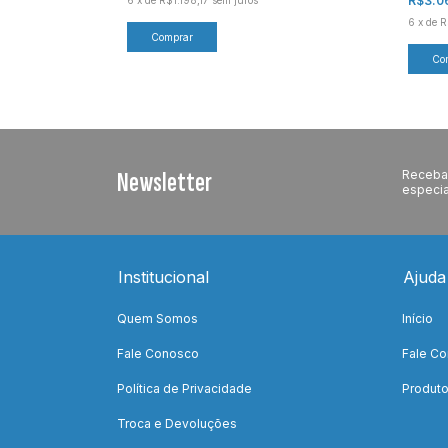
R$3.0
6
x
de
R$1.198,17
sem juros
6
x
de
R
Comprar
Co
Newsletter
Receba 
especia
Institucional
Ajuda
Quem Somos
Início
Fale Conosco
Fale C
Política de Privacidade
Produt
Troca e Devoluções