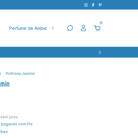
0
Perfume de Ambiente
Natal
Pet
Aparador
Ba
s
.
Poltrona Jasmin
smin
sem juros
pagando com Pix
alhes