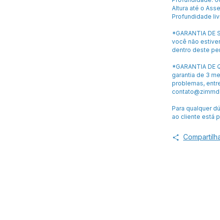
Altura até o Ass
Profundidade li
*GARANTIA DE S
você não estiver
dentro deste pe
*GARANTIA DE Q
garantia de 3 m
problemas, entr
contato@zimmde
Para qualquer d
ao cliente está 
Compartilh