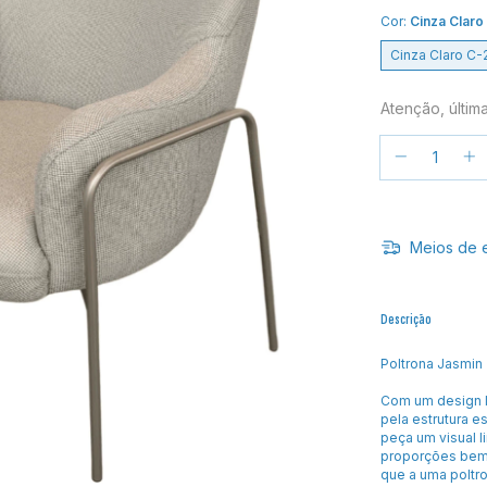
Cor:
Cinza Claro
Cinza Claro C-
Atenção, últim
Meios de 
Descrição
Poltrona Jasmin 
Com um design l
pela estrutura 
peça um visual l
proporções bem 
que a uma poltro