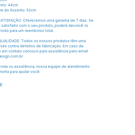
ento: 44cm
vre do Assento: 52cm
ATISFAÇÃO: Oferecemos uma garantia de 7 dias. Se
 satisfeito com o seu produto, poderá devolvê-lo
riodo para um reembolso total.
UALIDADE: Todos os nossos produtos têm uma
eses contra defeitos de fabricação. Em caso de
e em contato conosco para assistência pelo email
sign.com.br
úvida ou assistência, nossa equipe de atendimento
pronta para ajudar você.
ar