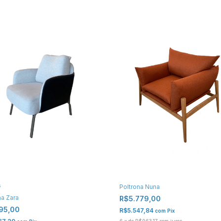
s
Poltrona Nuna
na Zara
R$5.779,00
195,00
R$5.547,84
com
Pix