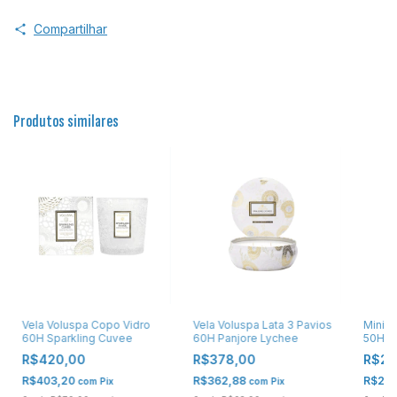
Compartilhar
Produtos similares
Vela Voluspa Copo Vidro
Vela Voluspa Lata 3 Pavios
Mini V
60H Sparkling Cuvee
60H Panjore Lychee
50H S
R$420,00
R$378,00
R$28
R$403,20
R$362,88
R$27
com
Pix
com
Pix