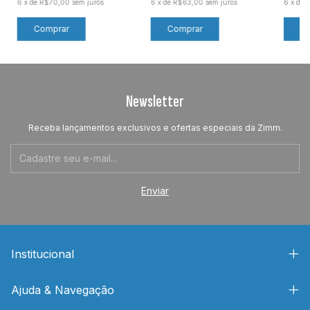
6
x
de
R$70,00
sem juros
6
x
de
R$63,00
sem juros
6
x
de
Newsletter
Receba lançamentos exclusivos e ofertas especiais da Zimm.
Institucional
Ajuda & Navegação