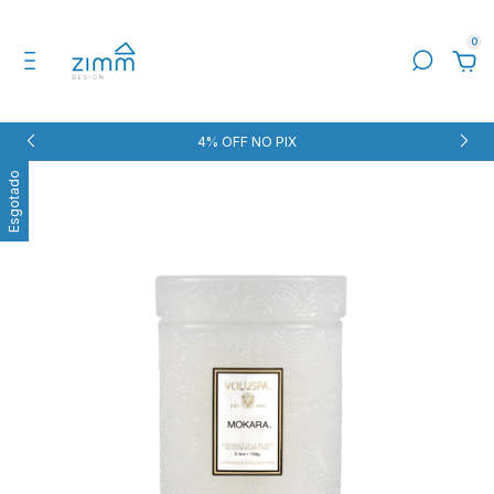
0
4% OFF NO PIX
Esgotado