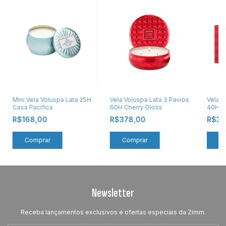
Mini Vela Voluspa Lata 25H
Vela Voluspa Lata 3 Pavios
Vela V
Casa Pacifica
60H Cherry Gloss
40H C
R$168,00
R$378,00
R$35
Newsletter
Receba lançamentos exclusivos e ofertas especiais da Zimm.