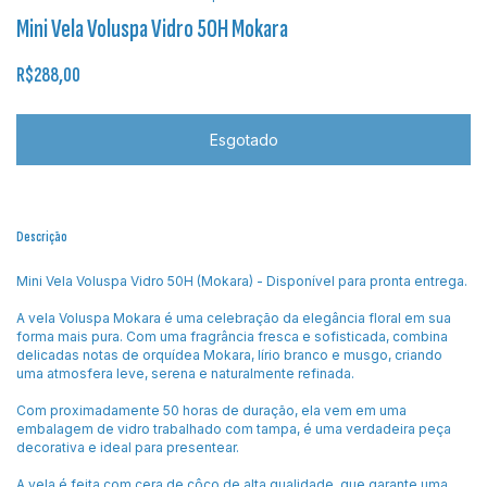
Mini Vela Voluspa Vidro 50H Mokara
R$288,00
Descrição
Mini Vela Voluspa Vidro 50H (Mokara) - Disponível para pronta entrega.
A vela Voluspa Mokara é uma celebração da elegância floral em sua
forma mais pura. Com uma fragrância fresca e sofisticada, combina
delicadas notas de orquídea Mokara, lírio branco e musgo, criando
uma atmosfera leve, serena e naturalmente refinada.
Com proximadamente 50 horas de duração, ela vem em uma
embalagem de vidro trabalhado com tampa, é uma verdadeira peça
decorativa e ideal para presentear.
A vela é feita com cera de côco de alta qualidade, que garante uma