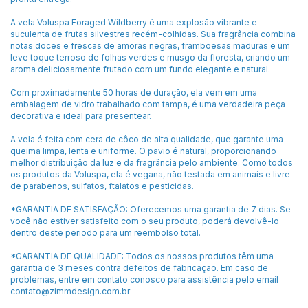
A vela Voluspa Foraged Wildberry é uma explosão vibrante e
suculenta de frutas silvestres recém-colhidas. Sua fragrância combina
notas doces e frescas de amoras negras, framboesas maduras e um
leve toque terroso de folhas verdes e musgo da floresta, criando um
aroma deliciosamente frutado com um fundo elegante e natural.
Com proximadamente 50 horas de duração, ela vem em uma
embalagem de vidro trabalhado com tampa, é uma verdadeira peça
decorativa e ideal para presentear.
A vela é feita com cera de côco de alta qualidade, que garante uma
queima limpa, lenta e uniforme. O pavio é natural, proporcionando
melhor distribuição da luz e da fragrância pelo ambiente. Como todos
os produtos da Voluspa, ela é vegana, não testada em animais e livre
de parabenos, sulfatos, ftalatos e pesticidas.
*GARANTIA DE SATISFAÇÃO: Oferecemos uma garantia de 7 dias. Se
você não estiver satisfeito com o seu produto, poderá devolvê-lo
dentro deste periodo para um reembolso total.
*GARANTIA DE QUALIDADE: Todos os nossos produtos têm uma
garantia de 3 meses contra defeitos de fabricação. Em caso de
problemas, entre em contato conosco para assistência pelo email
contato@zimmdesign.com.br