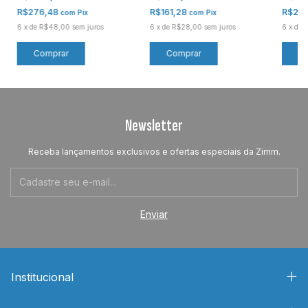
R$276,48
R$161,28
R$27
com
Pix
com
Pix
6
x
de
R$48,00
sem juros
6
x
de
R$28,00
sem juros
6
x
de
Newsletter
Receba lançamentos exclusivos e ofertas especiais da Zimm.
Institucional