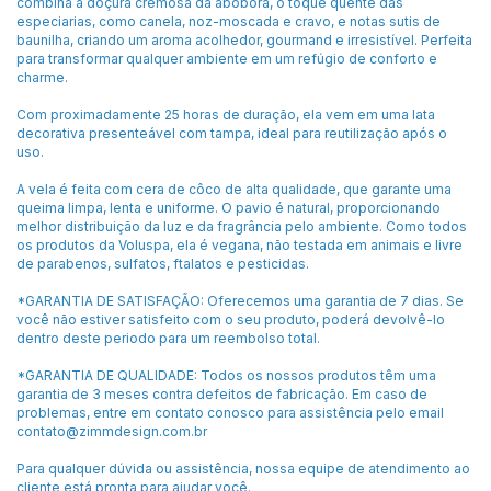
combina a doçura cremosa da abóbora, o toque quente das
especiarias, como canela, noz-moscada e cravo, e notas sutis de
baunilha, criando um aroma acolhedor, gourmand e irresistível. Perfeita
para transformar qualquer ambiente em um refúgio de conforto e
charme.
Com proximadamente 25 horas de duração, ela vem em uma lata
decorativa presenteável com tampa, ideal para reutilização após o
uso.
A vela é feita com cera de côco de alta qualidade, que garante uma
queima limpa, lenta e uniforme. O pavio é natural, proporcionando
melhor distribuição da luz e da fragrância pelo ambiente. Como todos
os produtos da Voluspa, ela é vegana, não testada em animais e livre
de parabenos, sulfatos, ftalatos e pesticidas.
*GARANTIA DE SATISFAÇÃO: Oferecemos uma garantia de 7 dias. Se
você não estiver satisfeito com o seu produto, poderá devolvê-lo
dentro deste periodo para um reembolso total.
*GARANTIA DE QUALIDADE: Todos os nossos produtos têm uma
garantia de 3 meses contra defeitos de fabricação. Em caso de
problemas, entre em contato conosco para assistência pelo email
contato@zimmdesign.com.br
Para qualquer dúvida ou assistência, nossa equipe de atendimento ao
cliente está pronta para ajudar você.