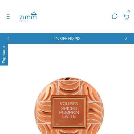
0
4% OFF NO PIX
Esgotado