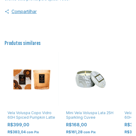
Compartilhar
Produtos similares
Vela Voluspa Copo Vidro
Mini Vela Voluspa Lata 25H
Vela V
60H Spiced Pumpkin Latte
Sparkling Cuvee
60H C
R$399,00
R$168,00
R$37
R$383,04
R$161,28
R$36
com
Pix
com
Pix