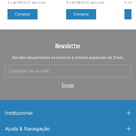
6
x
de
R$66,50
sem juros
6
x
de
R$28,00
sem juros
6
x
de
Newsletter
Receba lançamentos exclusivos e ofertas especiais da Zimm.
Institucional
Ajuda & Navegação