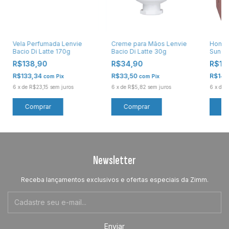
Vela Perfumada Lenvie
Creme para Mãos Lenvie
Home 
Bacio Di Latte 170g
Bacio Di Latte 30g
Sunse
R$138,90
R$34,90
R$15
R$133,34
R$33,50
R$148
com
Pix
com
Pix
6
x
de
R$23,15
sem juros
6
x
de
R$5,82
sem juros
6
x
de
R
Newsletter
Receba lançamentos exclusivos e ofertas especiais da Zimm.