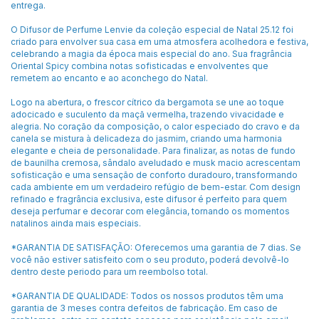
entrega.
O Difusor de Perfume Lenvie da coleção especial de Natal 25.12 foi
criado para envolver sua casa em uma atmosfera acolhedora e festiva,
celebrando a magia da época mais especial do ano. Sua fragrância
Oriental Spicy combina notas sofisticadas e envolventes que
remetem ao encanto e ao aconchego do Natal.
Logo na abertura, o frescor cítrico da bergamota se une ao toque
adocicado e suculento da maçã vermelha, trazendo vivacidade e
alegria. No coração da composição, o calor especiado do cravo e da
canela se mistura à delicadeza do jasmim, criando uma harmonia
elegante e cheia de personalidade. Para finalizar, as notas de fundo
de baunilha cremosa, sândalo aveludado e musk macio acrescentam
sofisticação e uma sensação de conforto duradouro, transformando
cada ambiente em um verdadeiro refúgio de bem-estar. Com design
refinado e fragrância exclusiva, este difusor é perfeito para quem
deseja perfumar e decorar com elegância, tornando os momentos
natalinos ainda mais especiais.
*GARANTIA DE SATISFAÇÃO: Oferecemos uma garantia de 7 dias. Se
você não estiver satisfeito com o seu produto, poderá devolvê-lo
dentro deste periodo para um reembolso total.
*GARANTIA DE QUALIDADE: Todos os nossos produtos têm uma
garantia de 3 meses contra defeitos de fabricação. Em caso de