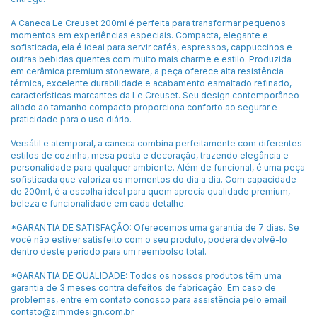
A Caneca Le Creuset 200ml é perfeita para transformar pequenos
momentos em experiências especiais. Compacta, elegante e
sofisticada, ela é ideal para servir cafés, espressos, cappuccinos e
outras bebidas quentes com muito mais charme e estilo. Produzida
em cerâmica premium stoneware, a peça oferece alta resistência
térmica, excelente durabilidade e acabamento esmaltado refinado,
características marcantes da Le Creuset. Seu design contemporâneo
aliado ao tamanho compacto proporciona conforto ao segurar e
praticidade para o uso diário.
Versátil e atemporal, a caneca combina perfeitamente com diferentes
estilos de cozinha, mesa posta e decoração, trazendo elegância e
personalidade para qualquer ambiente. Além de funcional, é uma peça
sofisticada que valoriza os momentos do dia a dia. Com capacidade
de 200ml, é a escolha ideal para quem aprecia qualidade premium,
beleza e funcionalidade em cada detalhe.
*GARANTIA DE SATISFAÇÃO: Oferecemos uma garantia de 7 dias. Se
você não estiver satisfeito com o seu produto, poderá devolvê-lo
dentro deste periodo para um reembolso total.
*GARANTIA DE QUALIDADE: Todos os nossos produtos têm uma
garantia de 3 meses contra defeitos de fabricação. Em caso de
problemas, entre em contato conosco para assistência pelo email
contato@zimmdesign.com.br