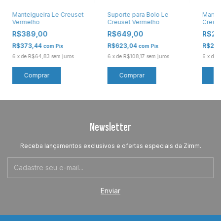
Manteigueira Le Creuset
Suporte para Bolo Le
Mantei
Vermelho
Creuset Vermelho
Creus
R$389,00
R$649,00
R$28
R$373,44
R$623,04
R$27
com
Pix
com
Pix
6
x
de
R$64,83
sem juros
6
x
de
R$108,17
sem juros
6
x
de
R
Newsletter
Receba lançamentos exclusivos e ofertas especiais da Zimm.