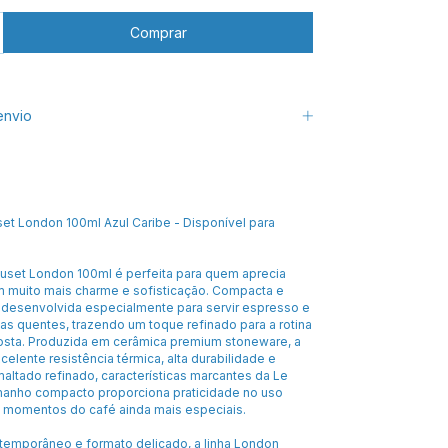
envio
et London 100ml Azul Caribe - Disponível para
uset London 100ml é perfeita para quem aprecia
m muito mais charme e sofisticação. Compacta e
i desenvolvida especialmente para servir espresso e
s quentes, trazendo um toque refinado para a rotina
osta. Produzida em cerâmica premium stoneware, a
elente resistência térmica, alta durabilidade e
ltado refinado, características marcantes da Le
manho compacto proporciona praticidade no uso
os momentos do café ainda mais especiais.
emporâneo e formato delicado, a linha London