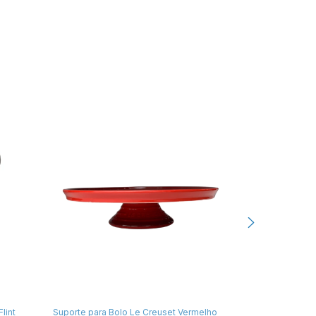
Suporte para Bolo Le Creuset Vermelho
Manteigueira F
lint