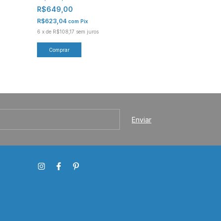
Vermelho
R$649,00
R$289,00
R$623,04
com
Pix
R$277,44
com
P
6
x
de
R$108,17
sem juros
6
x
de
R$48,17
sem