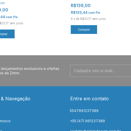
gue
R$139,00
9,00
R$133,44
com
Pix
,44
com
Pix
6
x
de
R$23,17
sem juros
$23,17
sem juros
lançamentos exclusivos e ofertas
is da Zimm.
 & Navegação
Entre em contato
5547991237389
onosco
+55 (47) 991237389