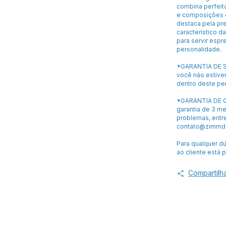
combina perfeit
e composições e
destaca pela p
característico d
para servir espr
personalidade.
*GARANTIA DE S
você não estiver
dentro deste pe
*GARANTIA DE Q
garantia de 3 m
problemas, entr
contato@zimmde
Para qualquer d
ao cliente está 
Compartilh