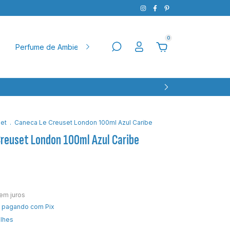
0
Perfume de Ambiente
Natal
Pet
Aparador
Ba
et
.
Caneca Le Creuset London 100ml Azul Caribe
reuset London 100ml Azul Caribe
em juros
pagando com Pix
alhes