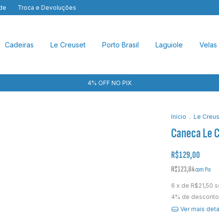
ade
Troca e Devoluções
Cadeiras
Le Creuset
Porto Brasil
Laguiole
Velas
4% OFF NO PIX
Início
.
Le Creus
Caneca Le C
R$129,00
R$123,84
com
Pix
6
x de
R$21,50
s
4% de desconto
Ver mais det