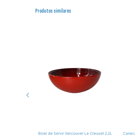
Produtos similares
Le Creuset 110ml
Bowl de Servir Vancouver Le Creuset 2,2L
Canec