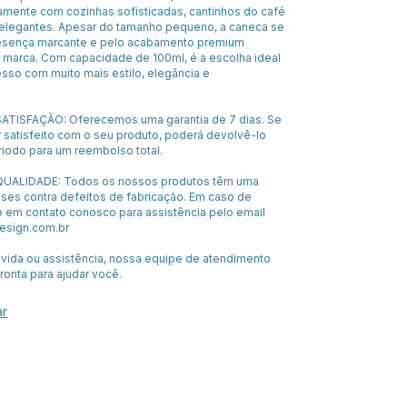
amente com cozinhas sofisticadas, cantinhos do café
legantes. Apesar do tamanho pequeno, a caneca se
resença marcante e pelo acabamento premium
a marca. Com capacidade de 100ml, é a escolha ideal
esso com muito mais estilo, elegância e
ATISFAÇÃO: Oferecemos uma garantia de 7 dias. Se
 satisfeito com o seu produto, poderá devolvê-lo
riodo para um reembolso total.
UALIDADE: Todos os nossos produtos têm uma
eses contra defeitos de fabricação. Em caso de
e em contato conosco para assistência pelo email
sign.com.br
úvida ou assistência, nossa equipe de atendimento
pronta para ajudar você.
ar