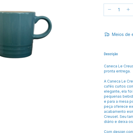
Meios de 
Descrição
Caneca Le Creus
pronta entrega.
A Caneca Le Cre
cafés curtos co
elegante, ela fo
pequenas bebida
e para a mesa p
peça oferece exc
acabamento esma
Creuset. Seu ta
diário e deixa 
Com design cont