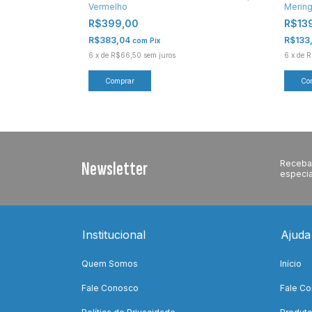
Vermelho
Merin
R$399,00
R$13
R$383,04
R$133
com
Pix
6
x
de
R$66,50
sem juros
6
x
de
R
Newsletter
Receba 
especia
Institucional
Ajuda
Quem Somos
Início
Fale Conosco
Fale C