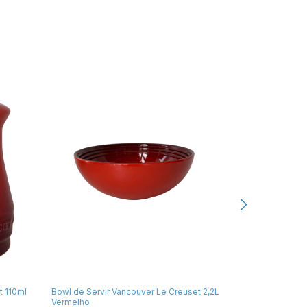
t 110ml
Bowl de Servir Vancouver Le Creuset 2,2L
Skillet Le Creu
Vermelho