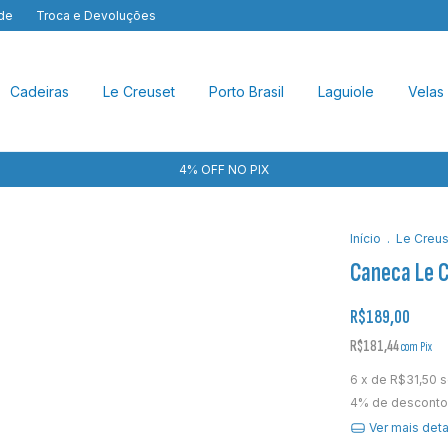
ade
Troca e Devoluções
Cadeiras
Le Creuset
Porto Brasil
Laguiole
Velas
4% OFF NO PIX
Início
.
Le Creus
Caneca Le C
R$189,00
R$181,44
com
Pix
6
x de
R$31,50
s
4% de desconto
Ver mais det