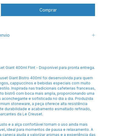
envio
t Giant 400ml Flint - Disponível para pronta entrega.
uset Giant Bistro 400ml foi desenvolvida para quem
ongos, cappuccinos e bebidas especiais com muito
stilo. Inspirada nas tradicionais cafeterias francesas,
ato bistrô com boca mais ampla, proporcionando uma
 aconchegante e sofisticada no dia a dia. Produzida
mium stoneware, a peça oferece alta resistência
nte durabilidade e acabamento esmaltado refinado,
marcantes da Le Creuset.
sto e a alça confortável tornam o uso ainda mais
ável, ideal para momentos de pausa e relaxamento. A
a caneca ajuda a valorizar aromas e a experiência das