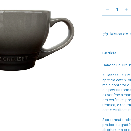
Meios de 
Descrição
Caneca Le Creuse
A Caneca Le Cre
aprecia cafés l
mais conforto e e
ela possui form
experiência mais
em cerâmica pre
térmica, excele
características 
Seu formato robu
prático e agrad
abertura maior d