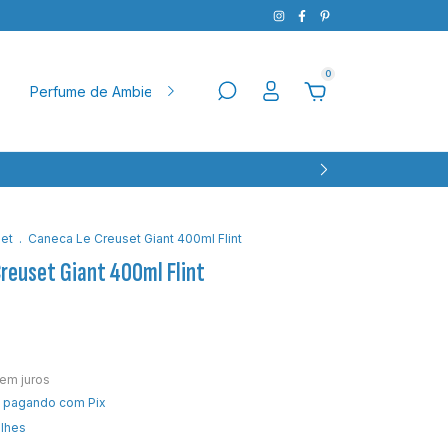
0
Perfume de Ambiente
Natal
Pet
Aparador
Ba
et
.
Caneca Le Creuset Giant 400ml Flint
reuset Giant 400ml Flint
em juros
pagando com Pix
alhes