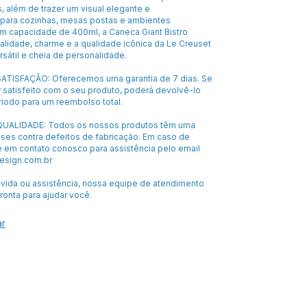
 além de trazer um visual elegante e
para cozinhas, mesas postas e ambientes
om capacidade de 400ml, a Caneca Giant Bistro
alidade, charme e a qualidade icônica da Le Creuset
sátil e cheia de personalidade.
ATISFAÇÃO: Oferecemos uma garantia de 7 dias. Se
 satisfeito com o seu produto, poderá devolvê-lo
riodo para um reembolso total.
UALIDADE: Todos os nossos produtos têm uma
eses contra defeitos de fabricação. Em caso de
e em contato conosco para assistência pelo email
sign.com.br
úvida ou assistência, nossa equipe de atendimento
pronta para ajudar você.
ar