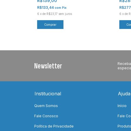
R$28
R$139,00
R$277
R$133,44
com
Pix
6
x
de
R
6
x
de
R$23,17
sem juros
Newsletter
Receba 
especia
Institucional
Ajuda
Quem Somos
Início
Fale Conosco
Fale C
Política de Privacidade
Produt