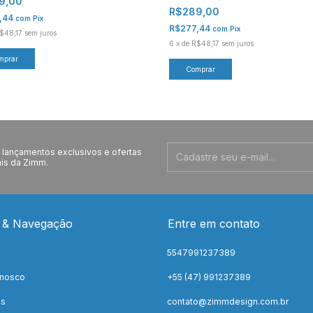
9,00
R$289,00
,44
com
Pix
R$277,44
com
Pix
$48,17
sem juros
6
x
de
R$48,17
sem juros
lançamentos exclusivos e ofertas
is da Zimm.
 & Navegação
Entre em contato
5547991237389
onosco
+55 (47) 991237389
os
contato@zimmdesign.com.br