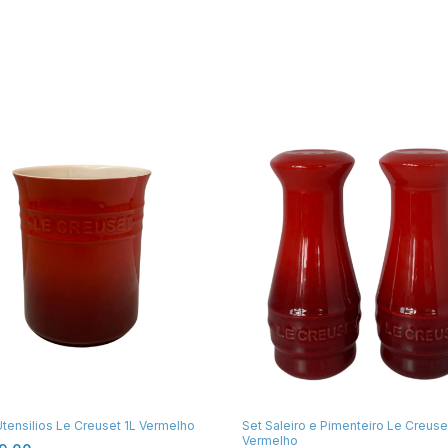
Utensilios Le Creuset 1L Vermelho
Set Saleiro e Pimenteiro Le Creuse
Vermelho