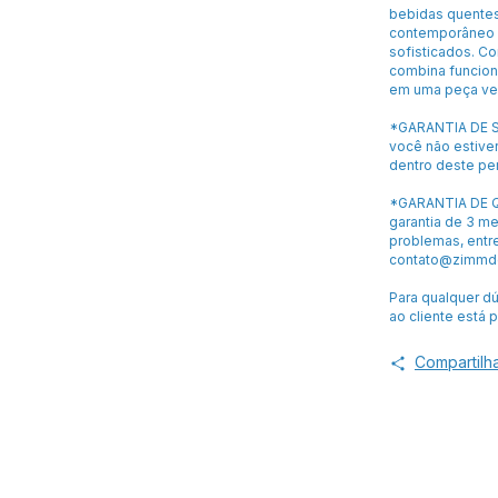
bebidas quentes,
contemporâneo 
sofisticados. C
combina funcion
em uma peça ver
*GARANTIA DE S
você não estiver
dentro deste pe
*GARANTIA DE Q
garantia de 3 m
problemas, entr
contato@zimmde
Para qualquer d
ao cliente está 
Compartilh