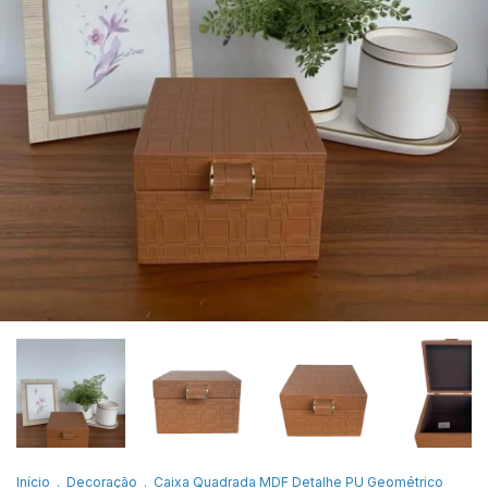
Início
.
Decoração
.
Caixa Quadrada MDF Detalhe PU Geométrico