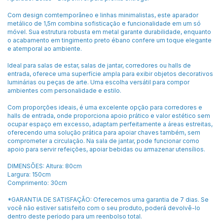
Com design comtemporâneo e linhas minimalistas, este aparador
metálico de 1,5m combina sofisticação e funcionalidade em um só
móvel. Sua estrutura robusta em metal garante durabilidade, enquanto
o acabamento em tingimento preto ébano confere um toque elegante
e atemporal ao ambiente.
Ideal para salas de estar, salas de jantar, corredores ou halls de
entrada, oferece uma superfície ampla para exibir objetos decorativos
luminárias ou peças de arte. Uma escolha versátil para compor
ambientes com personalidade e estilo.
Com proporções ideais, é uma excelente opção para corredores e
halls de entrada, onde proporciona apoio prático e valor estético sem
ocupar espaço em excesso, adaptam perfeitamente a áreas estreitas,
oferecendo uma solução prática para apoiar chaves também, sem
comprometer a circulação. Na sala de jantar, pode funcionar como
apoio para servir refeições, apoiar bebidas ou armazenar utensílios.
DIMENSÕES: Altura: 80cm
Largura: 150cm
Comprimento: 30cm
*GARANTIA DE SATISFAÇÃO: Oferecemos uma garantia de 7 dias. Se
você não estiver satisfeito com o seu produto, poderá devolvê-lo
dentro deste período para um reenbolso total.