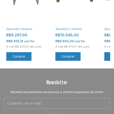
Aparador Gropius
Aparador Lontano
Aparad
R$9.297,00
R$10.045,00
R$8.
R$8.925,12
R$9.643,20
R$8.2
com
Pix
com
Pix
6
x
de
R$1.549,50
sem juros
6
x
de
R$1.674,17
sem juros
6
x
de
R
Comprar
Comprar
C
Newsletter
Receba lançamentos exclusivos e ofertas especiais da Zimm.