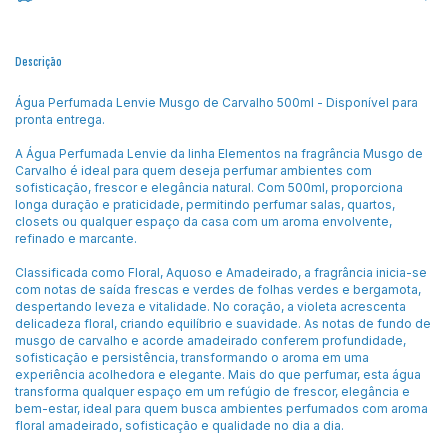
Descrição
Água Perfumada Lenvie Musgo de Carvalho 500ml - Disponível para
pronta entrega.
A Água Perfumada Lenvie da linha Elementos na fragrância Musgo de
Carvalho é ideal para quem deseja perfumar ambientes com
sofisticação, frescor e elegância natural. Com 500ml, proporciona
longa duração e praticidade, permitindo perfumar salas, quartos,
closets ou qualquer espaço da casa com um aroma envolvente,
refinado e marcante.
Classificada como Floral, Aquoso e Amadeirado, a fragrância inicia-se
com notas de saída frescas e verdes de folhas verdes e bergamota,
despertando leveza e vitalidade. No coração, a violeta acrescenta
delicadeza floral, criando equilíbrio e suavidade. As notas de fundo de
musgo de carvalho e acorde amadeirado conferem profundidade,
sofisticação e persistência, transformando o aroma em uma
experiência acolhedora e elegante. Mais do que perfumar, esta água
transforma qualquer espaço em um refúgio de frescor, elegância e
bem-estar, ideal para quem busca ambientes perfumados com aroma
floral amadeirado, sofisticação e qualidade no dia a dia.