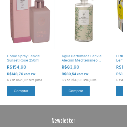
Home Spray Lenvie
Água Perfumada Lenvie
Difus
Sunset Rosé 250ml
Alecrim Mediterrâneo
Lenvi
500ml
Place
R$154,90
R$83,90
R$13
R$148,70
R$80,54
R$129
com
Pix
com
Pix
6
x
de
R$25,82
sem juros
6
x
de
R$13,98
sem juros
6
x
de
R
Newsletter