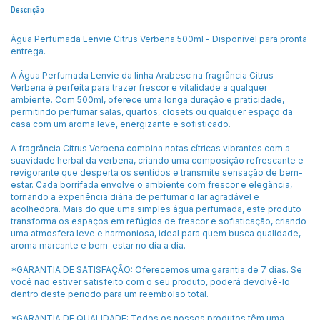
Descrição
Água Perfumada Lenvie Citrus Verbena 500ml - Disponível para pronta
entrega.
A Água Perfumada Lenvie da linha Arabesc na fragrância Citrus
Verbena é perfeita para trazer frescor e vitalidade a qualquer
ambiente. Com 500ml, oferece uma longa duração e praticidade,
permitindo perfumar salas, quartos, closets ou qualquer espaço da
casa com um aroma leve, energizante e sofisticado.
A fragrância Citrus Verbena combina notas cítricas vibrantes com a
suavidade herbal da verbena, criando uma composição refrescante e
revigorante que desperta os sentidos e transmite sensação de bem-
estar. Cada borrifada envolve o ambiente com frescor e elegância,
tornando a experiência diária de perfumar o lar agradável e
acolhedora. Mais do que uma simples água perfumada, este produto
transforma os espaços em refúgios de frescor e sofisticação, criando
uma atmosfera leve e harmoniosa, ideal para quem busca qualidade,
aroma marcante e bem-estar no dia a dia.
*GARANTIA DE SATISFAÇÃO: Oferecemos uma garantia de 7 dias. Se
você não estiver satisfeito com o seu produto, poderá devolvê-lo
dentro deste periodo para um reembolso total.
*GARANTIA DE QUALIDADE: Todos os nossos produtos têm uma